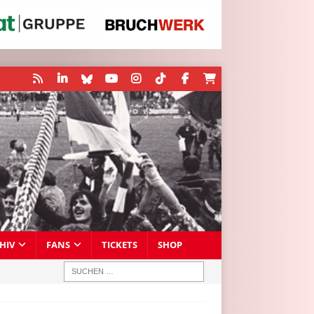
HIV
FANS
TICKETS
SHOP