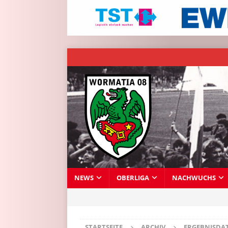
NEWS
OBERLIGA
NACHWUCHS
STARTSEITE
ARCHIV
ERGEBNISDA