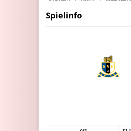
Spielinfo
Tore
0:1 B