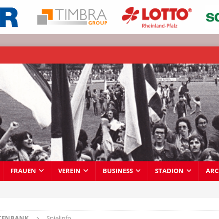
FRAUEN
VEREIN
BUSINESS
STADION
ARC
TENBANK
Spielinfo