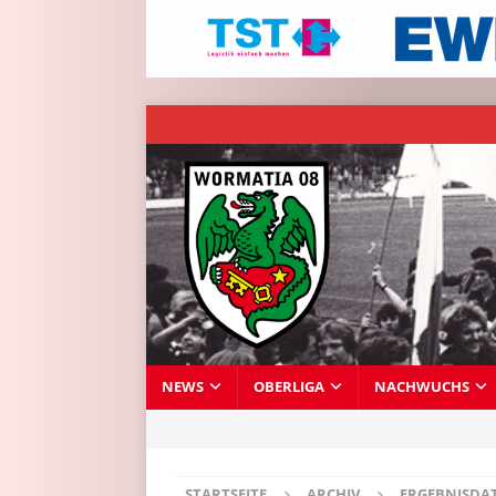
NEWS
OBERLIGA
NACHWUCHS
STARTSEITE
ARCHIV
ERGEBNISDA