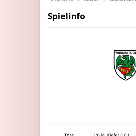
Spielinfo
Tore
1:0 M. Kiefer (18.)