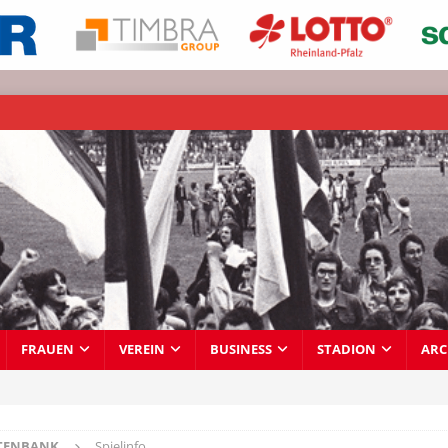
FRAUEN
VEREIN
BUSINESS
STADION
ARC
TENBANK
Spielinfo