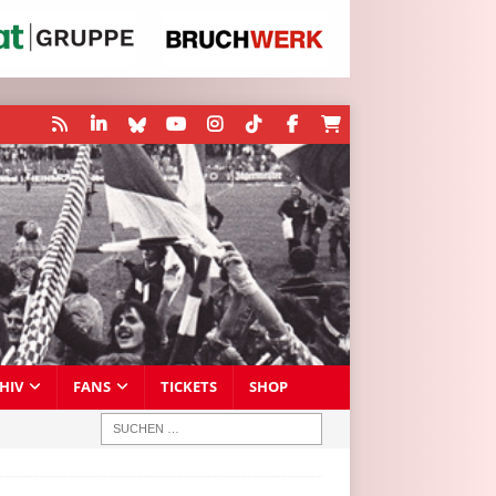
HIV
FANS
TICKETS
SHOP