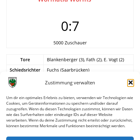
0:7
5000 Zuschauer
Tore
Blankenberger (3), Fath (2), E. Vogt (2)
Schiedsrichter
Fuchs (Saarbrücken)
Info
FSV Trier-Kürenz
Zustimmung verwalten
Dönhardt
Um dir ein optimales Erlebnis zu bieten, verwenden wir Technologien wie
Wormatia Worms
Cookies, um Geräteinformationen zu speichern und/oder darauf
? – ?, ? – ?, ?, ? – ?, E. Vogt,
zuzugreifen. Wenn du diesen Technologien zustimmst, können wir Daten
Blankenberger, ?, Fath
wie das Surfverhalten oder eindeutige IDs auf dieser Website
verarbeiten. Wenn du deine Zustimmung nicht erteilst oder zurückziehst,
können bestimmte Merkmale und Funktionen beeinträchtigt werden.
Weitere Daten