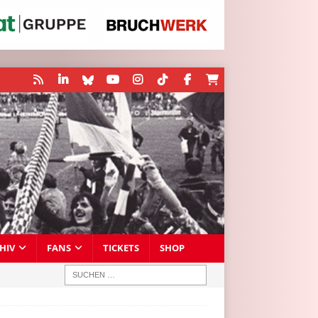
HIV
FANS
TICKETS
SHOP