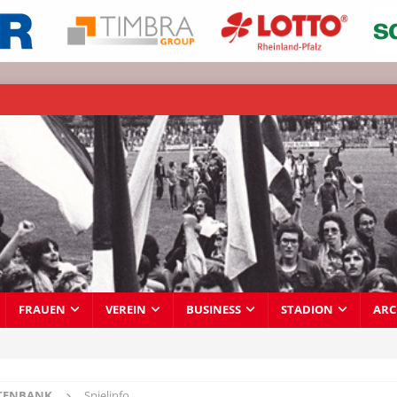
FRAUEN
VEREIN
BUSINESS
STADION
ARC
TENBANK
Spielinfo