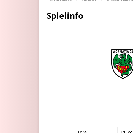
Spielinfo
Tore
1:0 Vo