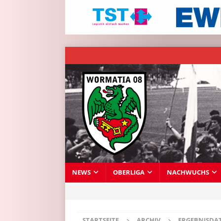
NEWS
OBERLIGA
NACHWUCHS
STARTSEITE
ARCHIV
ERGEBNISDA