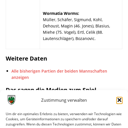
Wormatia Worms:
Müller, Schäfer, Sigmund, Kohl,
Dehoust, Magin (46. Jones), Blasius,
Miehe (75. Vogel), Ertl, Celik (88.
Lautenschläger), Bozanovic.
Weitere Daten
Alle bisherigen Partien der beiden Mannschaften
anzeigen
Das sagen die Medien zum Spiel
Zustimmung verwalten
Datum
Quelle
Titel
11.08.2003
Wormser
Viel Stückwerk bei
Um dir ein optimales Erlebnis zu bieten, verwenden wir Technologien wie
Cookies, um Geräteinformationen zu speichern und/oder darauf
Zeitung
Wormatia
zuzugreifen. Wenn du diesen Technologien zustimmst, können wir Daten