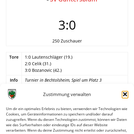
3:0
250 Zuschauer
Tore
1:0 Lautenschläger (19.)
2:0 Celik (31.)
3:0 Bozanovic (42.)
Info
Turnier in Bechtolsheim, Spiel um Platz 3
Zustimmung verwalten
Wormatia Worms:
Müller, Sigmund, Schäfer,
Dehoust, Magin, Bozanovic (46. Vogel), Miehe,
Um dir ein optimales Erlebnis zu bieten, verwenden wir Technologien wie
Jones, Lautenschläger, Köhler (46. Fontana), Celik
Cookies, um Geräteinformationen zu speichern und/oder darauf
(71. Ertl).
zuzugreifen. Wenn du diesen Technologien zustimmst, können wir Daten
wie das Surfverhalten oder eindeutige IDs auf dieser Website
verarbeiten. Wenn du deine Zustimmung nicht erteilst oder zurückziehst,