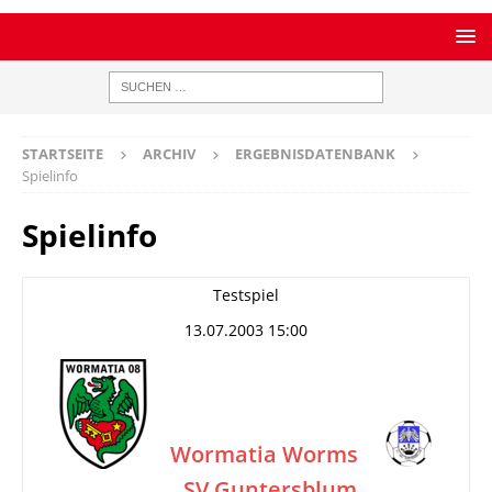
STARTSEITE
ARCHIV
ERGEBNISDATENBANK
Spielinfo
Spielinfo
Testspiel
13.07.2003 15:00
Wormatia Worms
SV Guntersblum
–