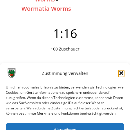
Wormatia Worms
1:16
100 Zuschauer
Tore
Arcangioli (7)
Lautenschläger (3)
Zustimmung verwalten
Magin (2)
Köhler
Um dir ein optimales Erlebnis zu bieten, verwenden wir Technologien wie
Miehe
Cookies, um Geräteinformationen zu speichern und/oder darauf
Celik
zuzugreifen. Wenn du diesen Technologien zustimmst, können wir Daten
Schäfer
wie das Surfverhalten oder eindeutige IDs auf dieser Website
verarbeiten. Wenn du deine Zustimmung nicht erteilst oder zurückziehst,
können bestimmte Merkmale und Funktionen beeinträchtigt werden.
Weitere Daten
Akzeptieren