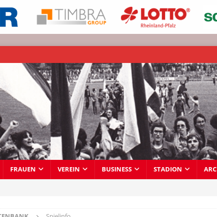
FRAUEN
VEREIN
BUSINESS
STADION
ARC
TENBANK
Spielinfo