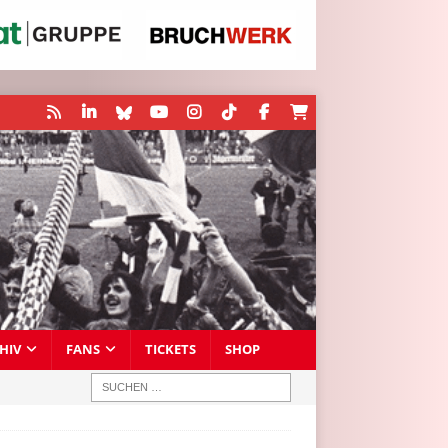
HIV
FANS
TICKETS
SHOP