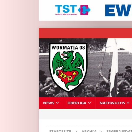
NEWS
OBERLIGA
NACHWUCHS
STARTSEITE
ARCHIV
ERGEBNISDA