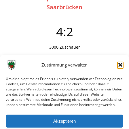
Saarbrücken
4:2
3000 Zuschauer
Tore
1:0 Fath (10.)
Zustimmung verwalten
1:1 Jolly (20.)
2:1 M. Busam (28.)
Um dir ein optimales Erlebnis zu bieten, verwenden wir Technologien wie
3:1 J. Gölz (63.)
Cookies, um Geräteinformationen zu speichern und/oder darauf
3:2 Fuchs (80.)
zuzugreifen. Wenn du diesen Technologien zustimmst, können wir Daten
4:2 M. Busam (85.)
wie das Surfverhalten oder eindeutige IDs auf dieser Website
verarbeiten. Wenn du deine Zustimmung nicht erteilst oder zurückziehst,
können bestimmte Merkmale und Funktionen beeinträchtigt werden.
Weitere Daten
Akzeptieren
Alle bisherigen Partien der beiden Mannschaften
anzeigen