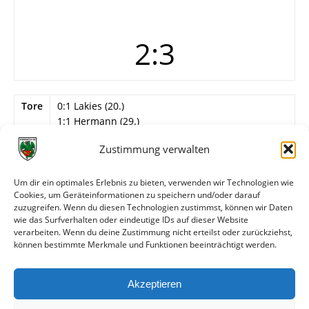
2:3
Tore
0:1 Lakies (20.)
1:1 Hermann (29.)
1:2 Benedetti (32.)
Zustimmung verwalten
1:3 Dzhihic (40.)
2:3 Bisso (62.)
Um dir ein optimales Erlebnis zu bieten, verwenden wir Technologien wie
Info
Wormatia Worms
Cookies, um Geräteinformationen zu speichern und/oder darauf
Barth, Dörrich, Hutzelmann, Hermann, Berg,
zuzugreifen. Wenn du diesen Technologien zustimmst, können wir Daten
Ertürk, Bisso, Ognjanovic…
wie das Surfverhalten oder eindeutige IDs auf dieser Website
verarbeiten. Wenn du deine Zustimmung nicht erteilst oder zurückziehst,
können bestimmte Merkmale und Funktionen beeinträchtigt werden.
Weitere Daten
Akzeptieren
Alle bisherigen Partien der beiden Mannschaften
anzeigen