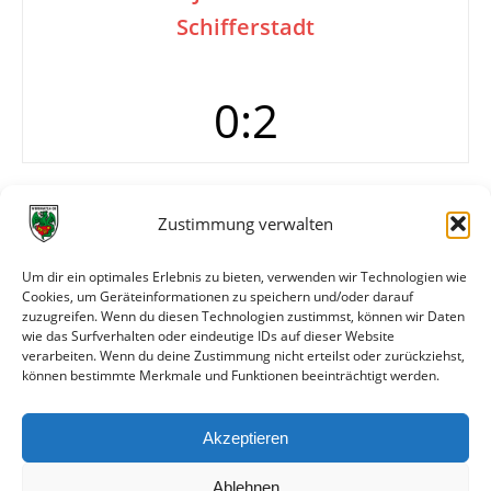
Schifferstadt
0:2
Tore
0:1 Vogel (33.)
Zustimmung verwalten
Info
Spiel anlässlich des Stadionfestes
Um dir ein optimales Erlebnis zu bieten, verwenden wir Technologien wie
Wormatia Worms
Cookies, um Geräteinformationen zu speichern und/oder darauf
Probst – Barth, Hutzelmann, Hermann (Berg),
zuzugreifen. Wenn du diesen Technologien zustimmst, können wir Daten
Ertürk, Bisso, Ognjanovic…
wie das Surfverhalten oder eindeutige IDs auf dieser Website
verarbeiten. Wenn du deine Zustimmung nicht erteilst oder zurückziehst,
können bestimmte Merkmale und Funktionen beeinträchtigt werden.
Weitere Daten
Akzeptieren
Alle bisherigen Partien der beiden Mannschaften
anzeigen
Ablehnen