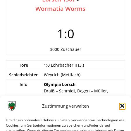
Wormatia Worms
1:0
3000 Zuschauer
Tore
1:0 Lohrbacher II (3.)
Schiedsrichter
Weyrich (Mettlach)
Info
Olympia Lorsch
Draiß – Schmidt, Degen – Müller,
Lohrbacher I, Gärtner – Lohrbacher II,
Diehl, Schmitt, Metz, Herd.
Zustimmung verwalten
Wormatia Worms
Um dir ein optimales Erlebnis zu bieten, verwenden wir Technologien wie
Gispert – K. Völker, Klosset – F. Fries,
Cookies, um Geräteinformationen zu speichern und/oder darauf
Hirsch, Wolf – Grüll, W. Winkler, Pölsterl,
zuzugreifen. Wenn du diesen Technologien zustimmst, können wir Daten