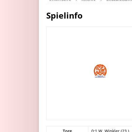
Spielinfo
Tore
0:1 W. Winkler (23.)