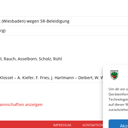
st (Wiesbaden) wegen SR-Beleidigung
rg)
, Rauch, Asselborn, Scholz, Rühl
losset – A. Kiefer, F. Fries, J. Hartmann – Deibert, W. Winkler, Philip
Um dir ein 
Geräteinfor
Technologie
Mannschaften anzeigen
auf dieser 
zurückziehs
IMPRESSUM
KONTAKTFORMULAR
D
Akz