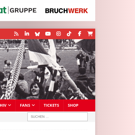
HIV
FANS
TICKETS
SHOP