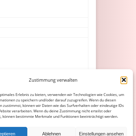
Zustimmung verwalten
p, L. Müller, K. Wolf.
optimales Erlebnis zu bieten, verwenden wir Technologien wie Cookies, um
mationen zu speichern und/oder darauf zuzugreifen. Wenn du diesen
n zustimmst, können wir Daten wie das Surfverhalten oder eindeutige IDs
Website verarbeiten. Wenn du deine Zustimmung nicht erteilst oder
t, können bestimmte Merkmale und Funktionen beeinträchtigt werden.
ATENSCHUTZERKLÄRUNG
COOKIE-RICHTLINIE (EU)
eptieren
Ablehnen
Einstellungen ansehen