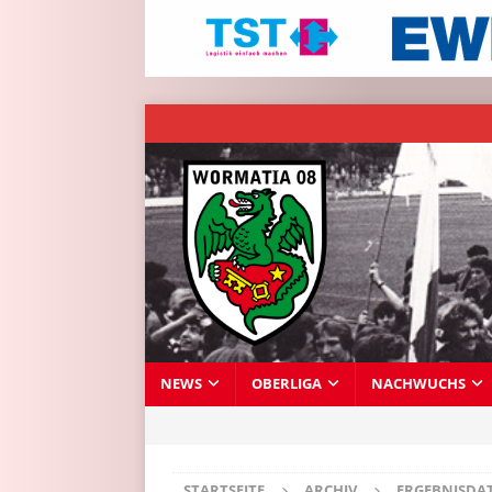
NEWS
OBERLIGA
NACHWUCHS
STARTSEITE
ARCHIV
ERGEBNISDA