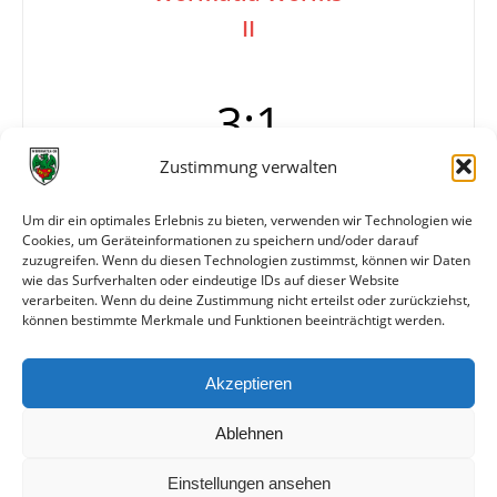
II
3:1
Zustimmung verwalten
Tore
1:0 Yetin (2.)
Um dir ein optimales Erlebnis zu bieten, verwenden wir Technologien wie
2:0 Yetin (57.)
Cookies, um Geräteinformationen zu speichern und/oder darauf
3:0 Borngässer (84.)
zuzugreifen. Wenn du diesen Technologien zustimmst, können wir Daten
3:1 Grcic (85.)
wie das Surfverhalten oder eindeutige IDs auf dieser Website
verarbeiten. Wenn du deine Zustimmung nicht erteilst oder zurückziehst,
können bestimmte Merkmale und Funktionen beeinträchtigt werden.
Weitere Daten
Akzeptieren
Alle bisherigen Partien der beiden Mannschaften
anzeigen
Ablehnen
Einstellungen ansehen