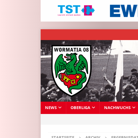
NEWS
OBERLIGA
NACHWUCHS
STARTSEITE
ARCHIV
ERGEBNISDA