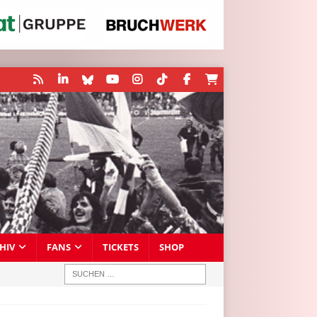
HIV
FANS
TICKETS
SHOP