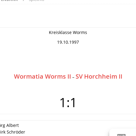
Kreisklasse Worms
19.10.1997
Wormatia Worms II
SV Horchheim II
–
1:1
örg Albert
Dirk Schröder