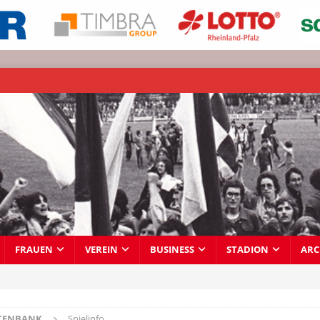
FRAUEN
VEREIN
BUSINESS
STADION
ARC
TENBANK
Spielinfo