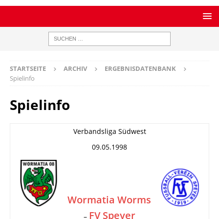
STARTSEITE
ARCHIV
ERGEBNISDATENBANK
Spielinfo
Spielinfo
Verbandsliga Südwest
09.05.1998
Wormatia Worms
FV Speyer
–