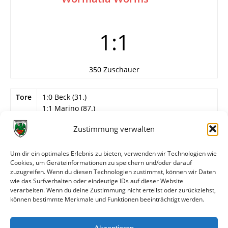
1:1
350 Zuschauer
Tore
1:0 Beck (31.)
1:1 Marino (87.)
Info
28. Spieltag
Zustimmung verwalten
Wormatia Worms
Um dir ein optimales Erlebnis zu bieten, verwenden wir Technologien wie
Reichel – Kröhler (56. Sandmeier), Mager,
Cookies, um Geräteinformationen zu speichern und/oder darauf
Trnjanin, Nothaft, Smajic (59. Marino), Merz (80.
zuzugreifen. Wenn du diesen Technologien zustimmst, können wir Daten
Röth), Krist, Seifert, Zimmer, Bopp.
wie das Surfverhalten oder eindeutige IDs auf dieser Website
verarbeiten. Wenn du deine Zustimmung nicht erteilst oder zurückziehst,
können bestimmte Merkmale und Funktionen beeinträchtigt werden.
Weitere Daten