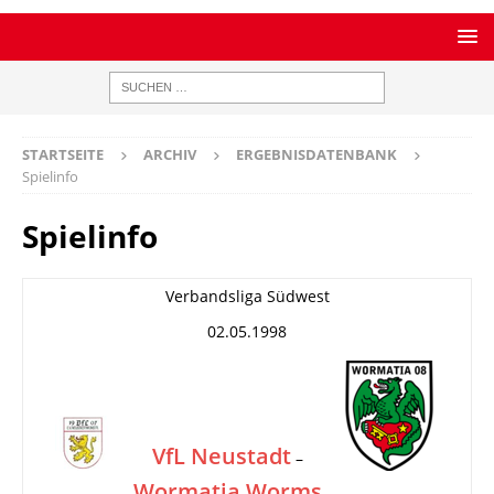
STARTSEITE
ARCHIV
ERGEBNISDATENBANK
Spielinfo
Spielinfo
Verbandsliga Südwest
02.05.1998
VfL Neustadt
–
Wormatia Worms