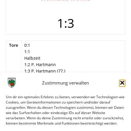
1:3
Tore
0:1
1:1
Halbzeit
1:2 P. Hartmann
1:3 P. Hartmann (77.)
Info
8. Spieltag
Zustimmung verwalten
FV Wormatia Worms
Um dir ein optimales Erlebnis zu bieten, verwenden wir Technologien wie
Ziemer – J. Müller, J. Hartmann – Völker, W.
Cookies, um Geräteinformationen zu speichern und/oder darauf
Günther, A. Kiefer – Gernsheimer, Dörr, P.
zuzugreifen. Wenn du diesen Technologien zustimmst, können wir Daten
Hartmann, Heppes, F. Schmidt.
wie das Surfverhalten oder eindeutige IDs auf dieser Website
verarbeiten. Wenn du deine Zustimmung nicht erteilst oder zurückziehst,
können bestimmte Merkmale und Funktionen beeinträchtigt werden.
Weitere Daten