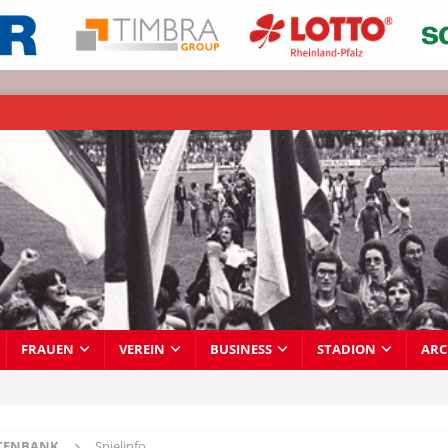
FRAUEN
VEREIN
BUSINESS
STADION
ARC
TENBANK
Spielinfo