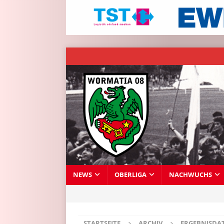
NEWS
OBERLIGA
NACHWUCHS
STARTSEITE
ARCHIV
ERGEBNISDA