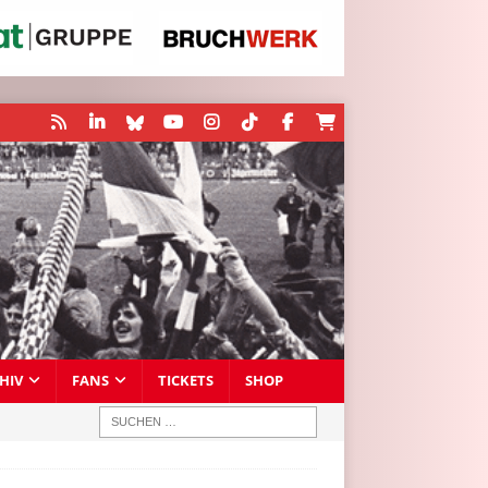
HIV
FANS
TICKETS
SHOP