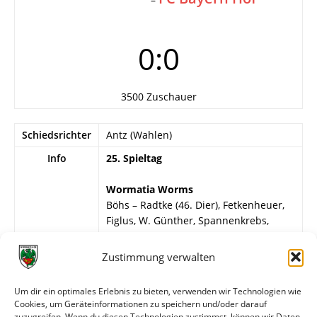
0:0
3500 Zuschauer
Schiedsrichter
Antz (Wahlen)
Info
25. Spieltag
Wormatia Worms
Böhs – Radtke (46. Dier), Fetkenheuer,
Figlus, W. Günther, Spannenkrebs,
Schmieh, Nicastro, Klag, Zippel,
Ondera.
Zustimmung verwalten
FC Bayern Hof
Um dir ein optimales Erlebnis zu bieten, verwenden wir Technologien wie
Seifert – Wolf, Fichtner, Achatz (70.
Cookies, um Geräteinformationen zu speichern und/oder darauf
Wildgruber), Start, Dürrschmidt, Klein,
zuzugreifen. Wenn du diesen Technologien zustimmst, können wir Daten