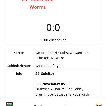
Worms
0:0
6300 Zuschauer
Karten
Gelb: Skrotzki / Böhs, W. Günther,
Schmieh, Nicastro
Schiedsrichter
Gaus (Empfingen)
Info
24. Spieltag
FC Schweinfurt 05
Dramsch – Thaumüller, Pöhnl,
Brunnhuber, Stosberg, Rodekurth,
Aumeier (58. Boden), Raubold, Skrotzki,
Seubert, Emmerich.