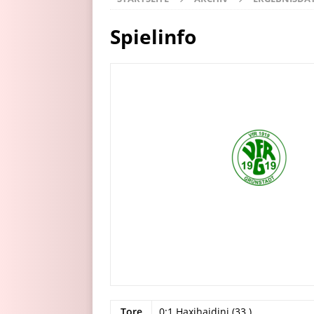
Spielinfo
Tore
0:1 Haxihajdini (33.)