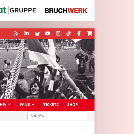
HIV
FANS
TICKETS
SHOP