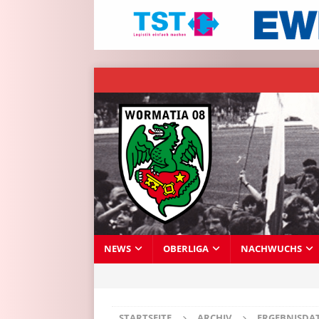
NEWS
OBERLIGA
NACHWUCHS
STARTSEITE
ARCHIV
ERGEBNISDA