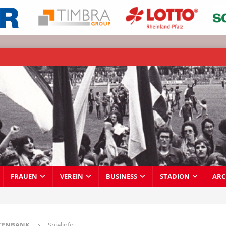
FRAUEN
VEREIN
BUSINESS
STADION
ARC
TENBANK
Spielinfo