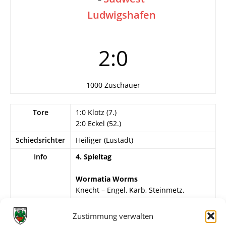
Ludwigshafen
2:0
1000 Zuschauer
Tore
1:0 Klotz (7.)
2:0 Eckel (52.)
Schiedsrichter
Heiliger (Lustadt)
Info
4. Spieltag
Wormatia Worms
Knecht – Engel, Karb, Steinmetz,
Fischer, G. Braun, Nägle, Klotz, Eckel,
Wagner, H.-J. Schlösser.
Zustimmung verwalten