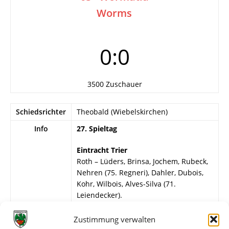
Worms
0:0
3500 Zuschauer
Schiedsrichter
Theobald (Wiebelskirchen)
Info
27. Spieltag
Eintracht Trier
Roth – Lüders, Brinsa, Jochem, Rubeck,
Nehren (75. Regneri), Dahler, Dubois,
Kohr, Wilbois, Alves-Silva (71.
Leiendecker).
Wormatia Worms
Zustimmung verwalten
Kuhnert – Günther, Karb, Steinmetz,