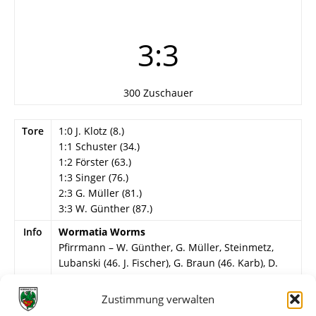
3:3
300 Zuschauer
Tore
1:0 J. Klotz (8.)
1:1 Schuster (34.)
1:2 Förster (63.)
1:3 Singer (76.)
2:3 G. Müller (81.)
3:3 W. Günther (87.)
Info
Wormatia Worms
Pfirrmann – W. Günther, G. Müller, Steinmetz,
Lubanski (46. J. Fischer), G. Braun (46. Karb), D.
Gutzler, J. Klotz, Oehrlein, H. Wagner (46.
Simonis), H.-J. Schlösser.
Zustimmung verwalten