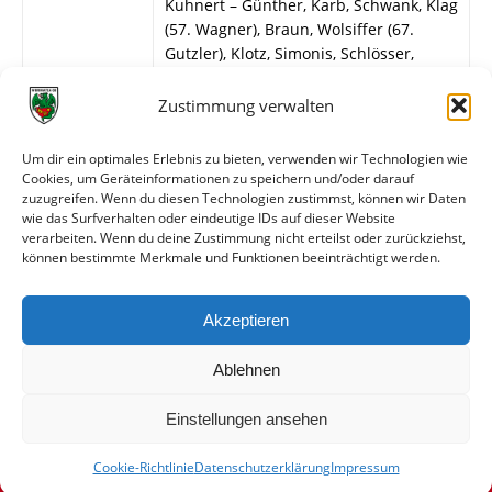
Kuhnert – Günther, Karb, Schwank, Klag
(57. Wagner), Braun, Wolsiffer (67.
Gutzler), Klotz, Simonis, Schlösser,
Müller.
Zustimmung verwalten
SC Birkenfeld
Heike – Henn (71. Kunz), Klein, Wilhelm,
Um dir ein optimales Erlebnis zu bieten, verwenden wir Technologien wie
Pick, Jahn, Ossen, Kapalla, Schwarz (72.
Cookies, um Geräteinformationen zu speichern und/oder darauf
Maul), Schüßler, Lennartz.
zuzugreifen. Wenn du diesen Technologien zustimmst, können wir Daten
wie das Surfverhalten oder eindeutige IDs auf dieser Website
verarbeiten. Wenn du deine Zustimmung nicht erteilst oder zurückziehst,
können bestimmte Merkmale und Funktionen beeinträchtigt werden.
Weitere Daten
Akzeptieren
Alle bisherigen Partien der beiden Mannschaften
anzeigen
Ablehnen
Einstellungen ansehen
Cookie-Richtlinie
Datenschutzerklärung
Impressum
© VfR Wormatia Worms