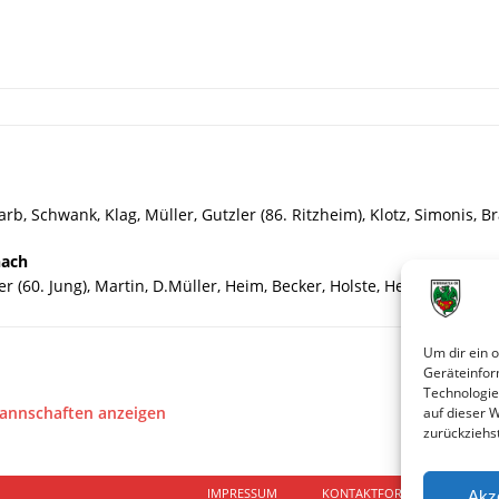
rb, Schwank, Klag, Müller, Gutzler (86. Ritzheim), Klotz, Simonis, Br
nach
r (60. Jung), Martin, D.Müller, Heim, Becker, Holste, Heblich, H.Mülle
Um dir ein 
Geräteinfor
Technologie
Mannschaften anzeigen
auf dieser 
zurückziehs
IMPRESSUM
KONTAKTFORMULAR
D
Akz