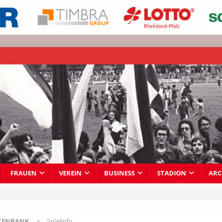
FRAUEN
VEREIN
BUSINESS
STADION
ARC
TENBANK
Spielinfo