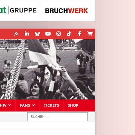
HIV
FANS
TICKETS
SHOP