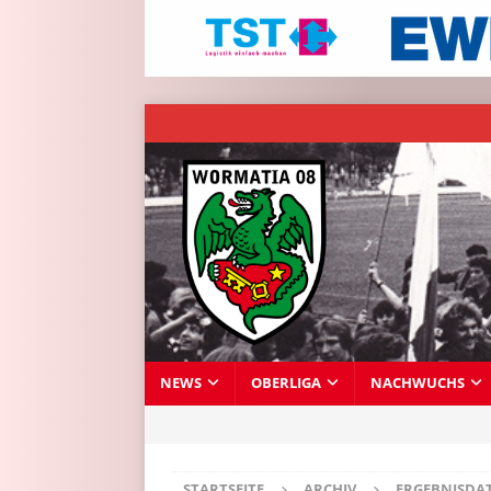
NEWS
OBERLIGA
NACHWUCHS
STARTSEITE
ARCHIV
ERGEBNISDA