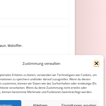
aun, Wolsiffer.
r (52. Wilhelm), Altvater.
Zustimmung verwalten
optimales Erlebnis zu bieten, verwenden wir Technologien wie Cookies, um
mationen zu speichern und/oder darauf zuzugreifen. Wenn du diesen
n zustimmst, können wir Daten wie das Surfverhalten oder eindeutige IDs
Website verarbeiten. Wenn du deine Zustimmung nicht erteilst oder
t, können bestimmte Merkmale und Funktionen beeinträchtigt werden.
ATENSCHUTZERKLÄRUNG
COOKIE-RICHTLINIE (EU)
eptieren
Ablehnen
Einstellungen ansehen