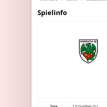
Spielinfo
Tore
1:0 Günther (3.)