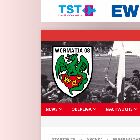
NEWS
OBERLIGA
NACHWUCHS
STARTSEITE
ARCHIV
ERGEBNISDA