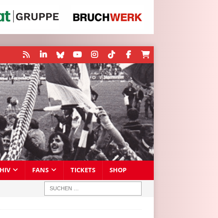
HIV
FANS
TICKETS
SHOP