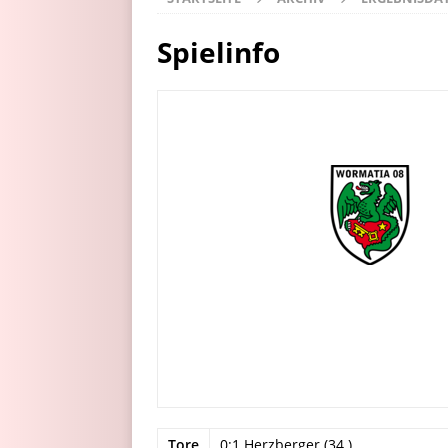
Spielinfo
Tore
0:1 Herzberger (34.)