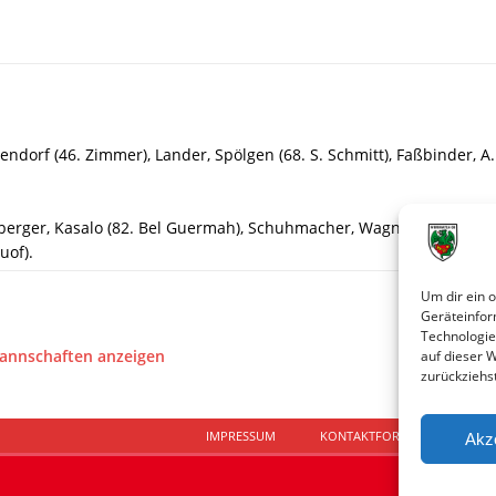
ndorf (46. Zimmer), Lander, Spölgen (68. S. Schmitt), Faßbinder, A
rzberger, Kasalo (82. Bel Guermah), Schuhmacher, Wagner (46. Becke
uof).
Um dir ein 
Geräteinfor
Technologie
Mannschaften anzeigen
auf dieser 
zurückziehs
IMPRESSUM
KONTAKTFORMULAR
D
Akz