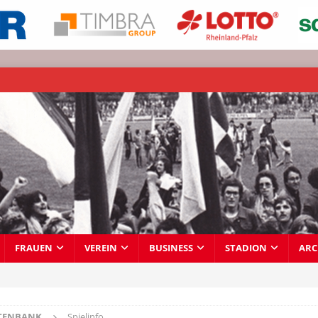
FRAUEN
VEREIN
BUSINESS
STADION
ARC
TENBANK
Spielinfo