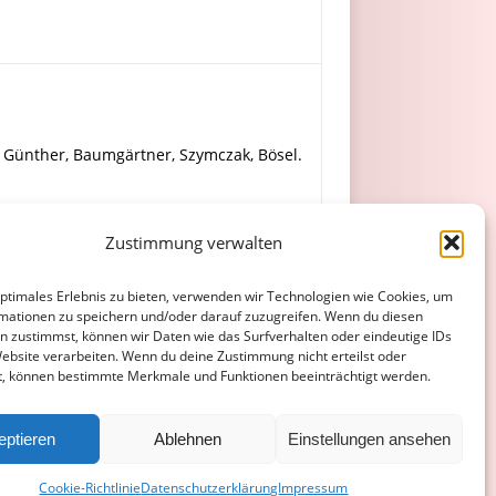
. Günther, Baumgärtner, Szymczak, Bösel.
r), Schäfer (80. Rammenzweig), Diether
Zustimmung verwalten
optimales Erlebnis zu bieten, verwenden wir Technologien wie Cookies, um
mationen zu speichern und/oder darauf zuzugreifen. Wenn du diesen
n zustimmst, können wir Daten wie das Surfverhalten oder eindeutige IDs
Website verarbeiten. Wenn du deine Zustimmung nicht erteilst oder
t, können bestimmte Merkmale und Funktionen beeinträchtigt werden.
ATENSCHUTZERKLÄRUNG
COOKIE-RICHTLINIE (EU)
eptieren
Ablehnen
Einstellungen ansehen
Cookie-Richtlinie
Datenschutzerklärung
Impressum