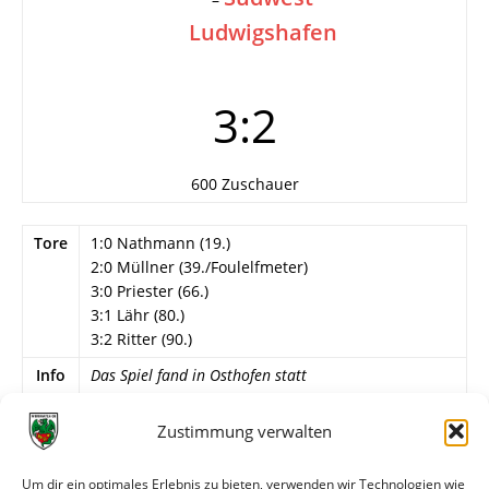
Ludwigshafen
3:2
600 Zuschauer
Tore
1:0 Nathmann (19.)
2:0 Müllner (39./Foulelfmeter)
3:0 Priester (66.)
3:1 Lähr (80.)
3:2 Ritter (90.)
Info
Das Spiel fand in Osthofen statt
Wormatia Worms
Zustimmung verwalten
Kuhnert (46. Strohfuß) – W. Günther, Lubanski
(46. T. Sattler), Kammer, Stepanovic, Schmieh (46.
Um dir ein optimales Erlebnis zu bieten, verwenden wir Technologien wie