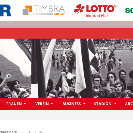
FRAUEN
VEREIN
BUSINESS
STADION
ARC
TENBANK
Spielinfo