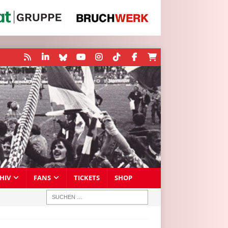
HIV
FANS
TICKETS
SHOP