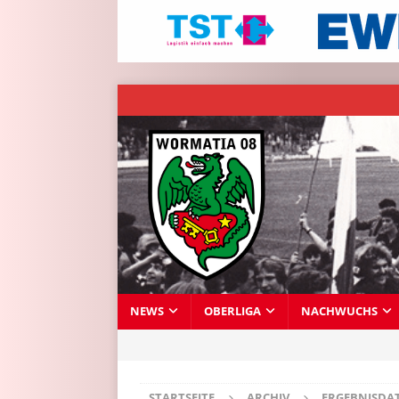
NEWS
OBERLIGA
NACHWUCHS
STARTSEITE
ARCHIV
ERGEBNISDA