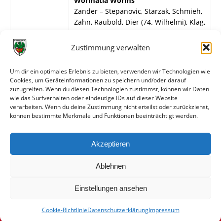
Wormatia Worms
Zander – Stepanovic, Starzak, Schmieh,
Zahn, Raubold, Dier (74. Wilhelmi), Klag,
Schuberth, Bihn, Poulsen.
Zustimmung verwalten
Stuttgarter Kickers
Gerstenlauer – Dollmann, Stichler,
Um dir ein optimales Erlebnis zu bieten, verwenden wir Technologien wie
Renner, Schömezler, Müller, Haug,
Cookies, um Geräteinformationen zu speichern und/oder darauf
Hayer (28. Hoffmann), Heselschwerdt,
zuzugreifen. Wenn du diesen Technologien zustimmst, können wir Daten
Kühn, Allgöwer.
wie das Surfverhalten oder eindeutige IDs auf dieser Website
verarbeiten. Wenn du deine Zustimmung nicht erteilst oder zurückziehst,
können bestimmte Merkmale und Funktionen beeinträchtigt werden.
Weitere Daten
Akzeptieren
Alle bisherigen Partien der beiden Mannschaften
anzeigen
Ablehnen
Einstellungen ansehen
Cookie-Richtlinie
Datenschutzerklärung
Impressum
© VfR Wormatia Worms