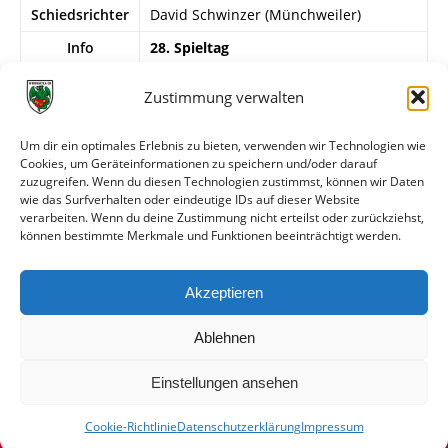
Schiedsrichter
David Schwinzer (Münchweiler)
Info
28. Spieltag
Wormatia Worms II
Zustimmung verwalten
Ullrich – Joof, Tamon, Kolcak (54.
Gopko), Hashem Sayed, Scheufele, T.
Um dir ein optimales Erlebnis zu bieten, verwenden wir Technologien wie
Nagel, Boateng, Genna, Mulugeta,
Cookies, um Geräteinformationen zu speichern und/oder darauf
Kolbüken. Trainer: Gopko.
zuzugreifen. Wenn du diesen Technologien zustimmst, können wir Daten
wie das Surfverhalten oder eindeutige IDs auf dieser Website
verarbeiten. Wenn du deine Zustimmung nicht erteilst oder zurückziehst,
können bestimmte Merkmale und Funktionen beeinträchtigt werden.
Weitere Daten
Akzeptieren
Alle bisherigen Partien der beiden Mannschaften
anzeigen
Ablehnen
Einstellungen ansehen
Cookie-Richtlinie
Datenschutzerklärung
Impressum
© VfR Wormatia Worms