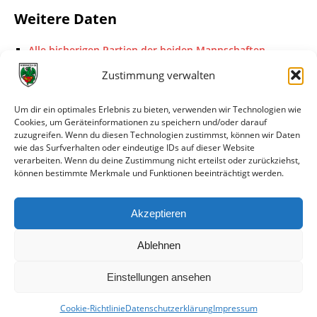
Weitere Daten
Alle bisherigen Partien der beiden Mannschaften
anzeigen
Zustimmung verwalten
Das sagen die Medien zum Spiel
Um dir ein optimales Erlebnis zu bieten, verwenden wir Technologien wie
Cookies, um Geräteinformationen zu speichern und/oder darauf
Datum
Quelle
Titel
zuzugreifen. Wenn du diesen Technologien zustimmst, können wir Daten
wie das Surfverhalten oder eindeutige IDs auf dieser Website
25.05.2026
FuPa.net
Schwächste Wormatia-
verarbeiten. Wenn du deine Zustimmung nicht erteilst oder zurückziehst,
Saison seit 21 Jahren endet
können bestimmte Merkmale und Funktionen beeinträchtigt werden.
versöhnlich
25.05.2026
Nibelungen
Tag des Erfolges und des
Akzeptieren
Kurier
Abschiedes
Ablehnen
Einstellungen ansehen
Cookie-Richtlinie
Datenschutzerklärung
Impressum
© VfR Wormatia Worms