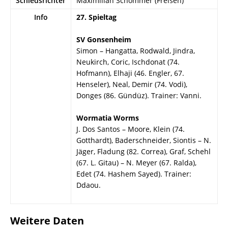
Schiedsrichter
Maximilian Schommer (Freisen)
Info
27. Spieltag
SV Gonsenheim
Simon – Hangatta, Rodwald, Jindra,
Neukirch, Coric, Ischdonat (74.
Hofmann), Elhaji (46. Engler, 67.
Henseler), Neal, Demir (74. Vodi),
Donges (86. Gündüz). Trainer: Vanni.
Wormatia Worms
J. Dos Santos – Moore, Klein (74.
Gotthardt), Baderschneider, Siontis – N.
Jäger, Fladung (82. Correa), Graf, Schehl
(67. L. Gitau) – N. Meyer (67. Ralda),
Edet (74. Hashem Sayed). Trainer:
Ddaou.
Weitere Daten