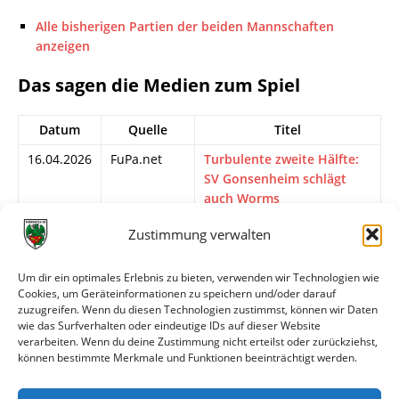
Alle bisherigen Partien der beiden Mannschaften
anzeigen
Das sagen die Medien zum Spiel
Datum
Quelle
Titel
16.04.2026
FuPa.net
Turbulente zweite Hälfte:
SV Gonsenheim schlägt
auch Worms
16.04.2026
Nibelungen
Talfahrt der Wormatia geht
Zustimmung verwalten
Kurier
weiter
16.04.2026
FuPa.net
Abstiegskampf rückt
Um dir ein optimales Erlebnis zu bieten, verwenden wir Technologien wie
Cookies, um Geräteinformationen zu speichern und/oder darauf
näher: Alarmstufe Rot bei
zuzugreifen. Wenn du diesen Technologien zustimmst, können wir Daten
der Wormatia
wie das Surfverhalten oder eindeutige IDs auf dieser Website
verarbeiten. Wenn du deine Zustimmung nicht erteilst oder zurückziehst,
15.04.2026
wormatia.de
Niederlage in Mainz
können bestimmte Merkmale und Funktionen beeinträchtigt werden.
14.04.2026
FuPa.net
SVG vor Wormatia: »Haben
noch eine Rechnung offen«