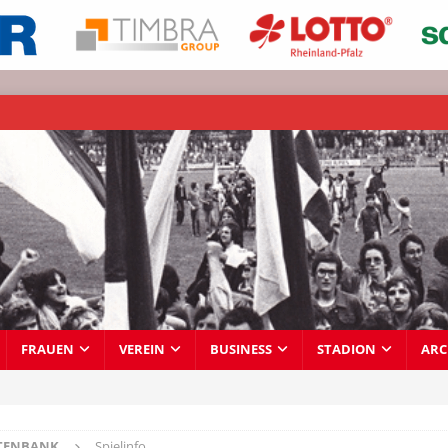
FRAUEN
VEREIN
BUSINESS
STADION
ARC
TENBANK
Spielinfo