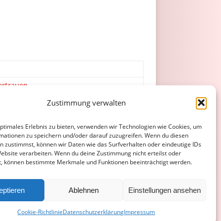
ertrauen
re
Zustimmung verwalten
optimales Erlebnis zu bieten, verwenden wir Technologien wie Cookies, um
ne“
mationen zu speichern und/oder darauf zuzugreifen. Wenn du diesen
n zustimmst, können wir Daten wie das Surfverhalten oder eindeutige IDs
Website verarbeiten. Wenn du deine Zustimmung nicht erteilst oder
t, können bestimmte Merkmale und Funktionen beeinträchtigt werden.
ATENSCHUTZERKLÄRUNG
COOKIE-RICHTLINIE (EU)
eptieren
Ablehnen
Einstellungen ansehen
Cookie-Richtlinie
Datenschutzerklärung
Impressum