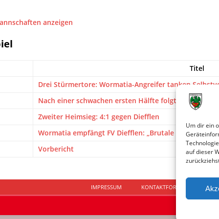
Mannschaften anzeigen
iel
Titel
Drei Stürmertore: Wormatia-Angreifer tanken Selbstv
Nach einer schwachen ersten Hälfte folgte eine besse
Zweiter Heimsieg: 4:1 gegen Diefflen
Um dir ein 
Wormatia empfängt FV Diefflen: „Brutale Qualität vor
Geräteinfor
Technologie
Vorbericht
auf dieser 
zurückziehs
IMPRESSUM
KONTAKTFORMULAR
D
Akz