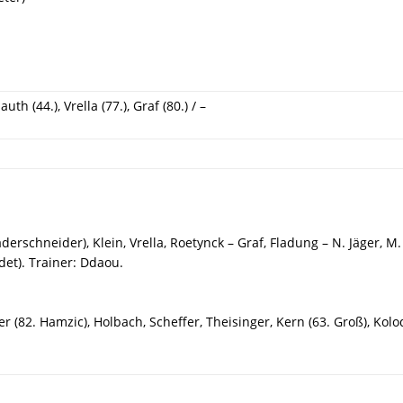
uth (44.), Vrella (77.), Graf (80.) / –
derschneider), Klein, Vrella, Roetynck – Graf, Fladung – N. Jäger, M.
det). Trainer: Ddaou.
r (82. Hamzic), Holbach, Scheffer, Theisinger, Kern (63. Groß), Kolod