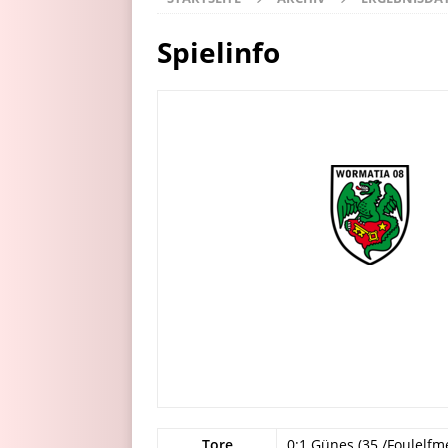
Spielinfo
Tore
0:1 Günes (35./Foulelfm