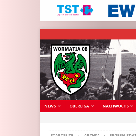
NEWS
OBERLIGA
NACHWUCHS
STARTSEITE
ARCHIV
ERGEBNISDA