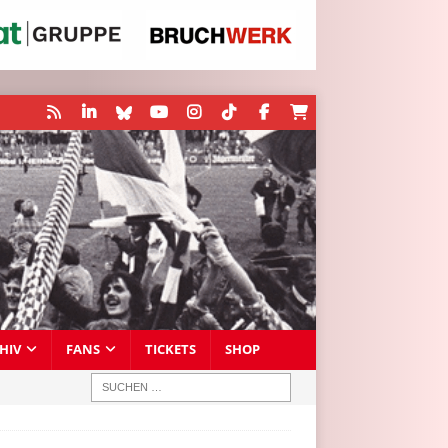
HIV
FANS
TICKETS
SHOP