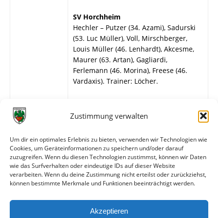
SV Horchheim
Hechler – Putzer (34. Azami), Sadurski
(53. Luc Müller), Voll, Mirschberger,
Louis Müller (46. Lenhardt), Akcesme,
Maurer (63. Artan), Gagliardi,
Ferlemann (46. Morina), Freese (46.
Vardaxis). Trainer: Löcher.
Wormatia Worms II
Vettermann – Wekesser (73. Softic), Joof,
Zustimmung verwalten
Sundin, Jennewein, Hashem Sayed,
Mani, H. Skelchy (46. Boateng), Tamon,
Um dir ein optimales Erlebnis zu bieten, verwenden wir Technologien wie
Genna (69. Scheufele), Kolbüken.
Cookies, um Geräteinformationen zu speichern und/oder darauf
Trainer: Weisenborn.
zuzugreifen. Wenn du diesen Technologien zustimmst, können wir Daten
wie das Surfverhalten oder eindeutige IDs auf dieser Website
verarbeiten. Wenn du deine Zustimmung nicht erteilst oder zurückziehst,
können bestimmte Merkmale und Funktionen beeinträchtigt werden.
Weitere Daten
Akzeptieren
Alle bisherigen Partien der beiden Mannschaften