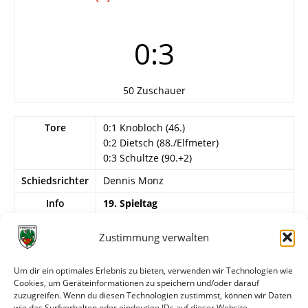
0:3
50 Zuschauer
Tore
0:1 Knobloch (46.)
0:2 Dietsch (88./Elfmeter)
0:3 Schultze (90.+2)
Schiedsrichter
Dennis Monz
Info
19. Spieltag
Wormatia Worms
Zustimmung verwalten
Krebes – Ruh, Jüllich, Härle, Schildhorn
(71. Bode), Kohl (81. Spahiu),
Um dir ein optimales Erlebnis zu bieten, verwenden wir Technologien wie
Weidenhausen, Bari (81. Kesler), Licht,
Cookies, um Geräteinformationen zu speichern und/oder darauf
Flatter, Gajdera. Trainer: Hagner.
zuzugreifen. Wenn du diesen Technologien zustimmst, können wir Daten
wie das Surfverhalten oder eindeutige IDs auf dieser Website