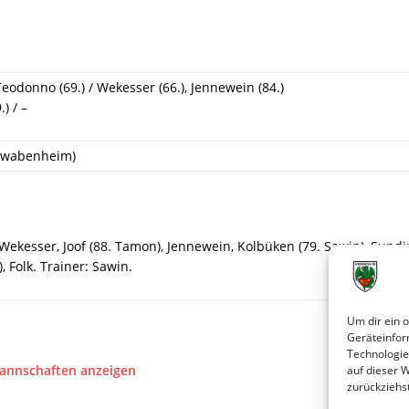
Teodonno (69.) / Wekesser (66.), Jennewein (84.)
) / –
chwabenheim)
kesser, Joof (88. Tamon), Jennewein, Kolbüken (79. Sawin), Sundin (
, Folk. Trainer: Sawin.
Um dir ein 
Geräteinfor
Technologie
Mannschaften anzeigen
auf dieser 
zurückziehs