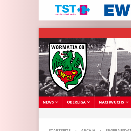
NEWS
OBERLIGA
NACHWUCHS
STARTSEITE
ARCHIV
ERGEBNISDA