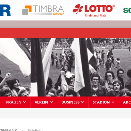
FRAUEN
VEREIN
BUSINESS
STADION
ARC
TENBANK
Spielinfo