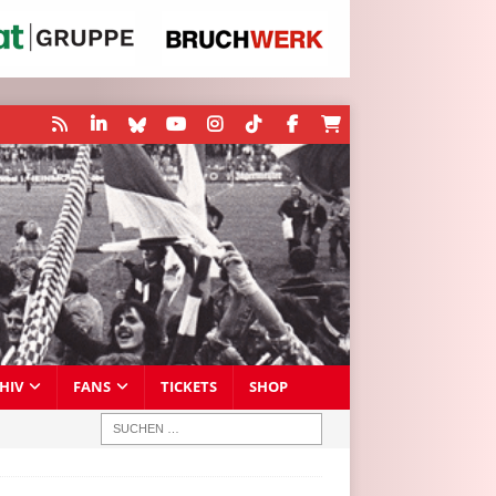
HIV
FANS
TICKETS
SHOP