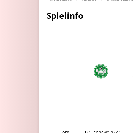
Spielinfo
Tore
0:1 Jennewein (2.)