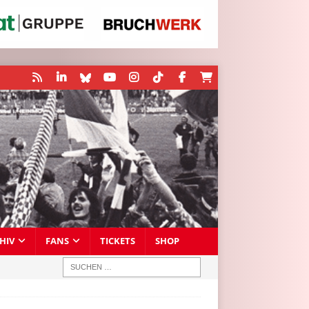
HIV
FANS
TICKETS
SHOP