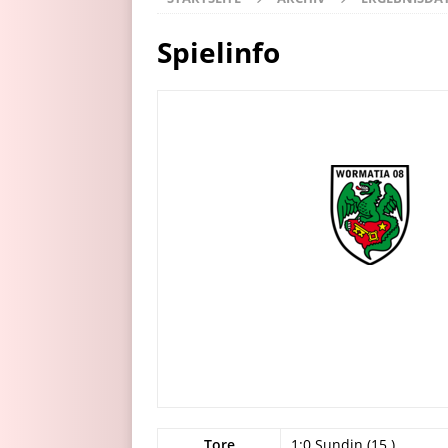
Spielinfo
Tore
1:0 Sundin (15.)