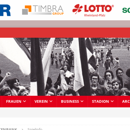
FRAUEN
VEREIN
BUSINESS
STADION
ARC
TENBANK
Spielinfo