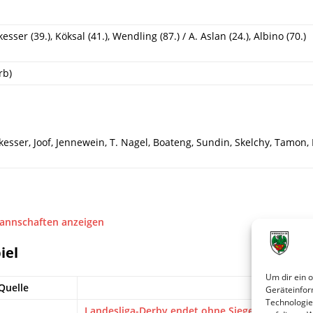
esser (39.), Köksal (41.), Wendling (87.) / A. Aslan (24.), Albino (70.)
rb)
esser, Joof, Jennewein, T. Nagel, Boateng, Sundin, Skelchy, Tamon, K
Mannschaften anzeigen
iel
Um dir ein 
Quelle
Titel
Geräteinfor
Technologie
Landesliga-Derby endet ohne Sieger