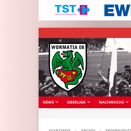
NEWS
OBERLIGA
NACHWUCHS
STARTSEITE
ARCHIV
ERGEBNISDA