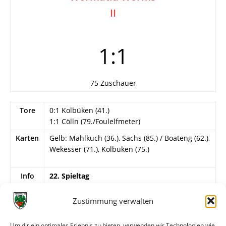
II
1:1
75 Zuschauer
Tore
0:1 Kolbüken (41.)
1:1 Cölln (79./Foulelfmeter)
Karten
Gelb: Mahlkuch (36.), Sachs (85.) / Boateng (62.),
Wekesser (71.), Kolbüken (75.)
Info
22. Spieltag
Wormatia Worms II
Zustimmung verwalten
Oinishi – Wendling, Wekesser, Joof, Jennewein
(69. Likakis), Kolbüken (81. Scheufele), T. Nagel,
Um dir ein optimales Erlebnis zu bieten, verwenden wir Technologien wie