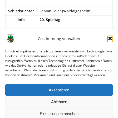
Schiedsrichter
Fabian Feier (Waldalgesheim)
Info
20. Spieltag
Wormatia Worms II
Ofosohene – Wendling, Wekesser, Joof,
Zustimmung verwalten
Manganiello, Boateng, Sundin, Skelchy
(80. T. Nagel), Tamon, Genna (74.
Um dir ein optimales Erlebnis zu bieten, verwenden wir Technologien wie
Likakis), Köksal (66. Jennewein). Trainer:
Cookies, um Geräteinformationen zu speichern und/oder darauf
Sawin.
zuzugreifen. Wenn du diesen Technologien zustimmst, können wir Daten
wie das Surfverhalten oder eindeutige IDs auf dieser Website
verarbeiten. Wenn du deine Zustimmung nicht erteilst oder zurückziehst,
können bestimmte Merkmale und Funktionen beeinträchtigt werden.
Weitere Daten
Akzeptieren
Alle bisherigen Partien der beiden Mannschaften
anzeigen
Ablehnen
Einstellungen ansehen