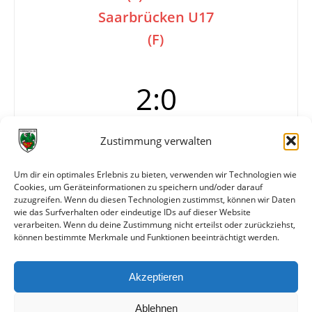
Saarbrücken U17
(F)
2:0
60 Zuschauer
Zustimmung verwalten
Tore
1:0 Bari (14.)
Um dir ein optimales Erlebnis zu bieten, verwenden wir Technologien wie
Cookies, um Geräteinformationen zu speichern und/oder darauf
2:0 Liebisch (80.)
zuzugreifen. Wenn du diesen Technologien zustimmst, können wir Daten
Schiedsrichter
Marcel Kerker
wie das Surfverhalten oder eindeutige IDs auf dieser Website
verarbeiten. Wenn du deine Zustimmung nicht erteilst oder zurückziehst,
können bestimmte Merkmale und Funktionen beeinträchtigt werden.
Weitere Daten
Akzeptieren
Alle bisherigen Partien der beiden Mannschaften
anzeigen
Ablehnen