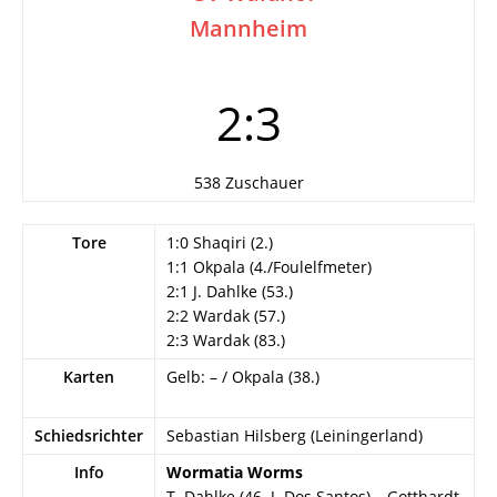
Mannheim
2:3
538 Zuschauer
Tore
1:0 Shaqiri (2.)
1:1 Okpala (4./Foulelfmeter)
2:1 J. Dahlke (53.)
2:2 Wardak (57.)
2:3 Wardak (83.)
Karten
Gelb: – / Okpala (38.)
Schiedsrichter
Sebastian Hilsberg (Leiningerland)
Info
Wormatia Worms
T. Dahlke (46. J. Dos Santos) – Gotthardt