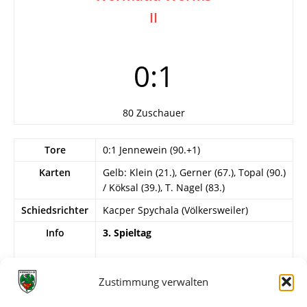
II
0:1
80 Zuschauer
Tore
0:1 Jennewein (90.+1)
Karten
Gelb: Klein (21.), Gerner (67.), Topal (90.)
/ Köksal (39.), T. Nagel (83.)
Schiedsrichter
Kacper Spychala (Völkersweiler)
Info
3. Spieltag
Wormatia Worms II
J. Dos Santos – Stempel, Likakis (76.
Zustimmung verwalten
Boateng), Wekesser, Jennewein, Ilic, T.