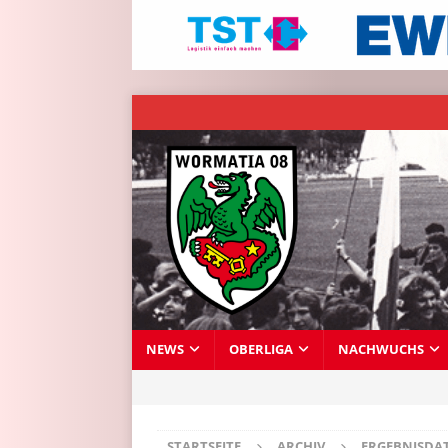
NEWS
OBERLIGA
NACHWUCHS
STARTSEITE
ARCHIV
ERGEBNISDA