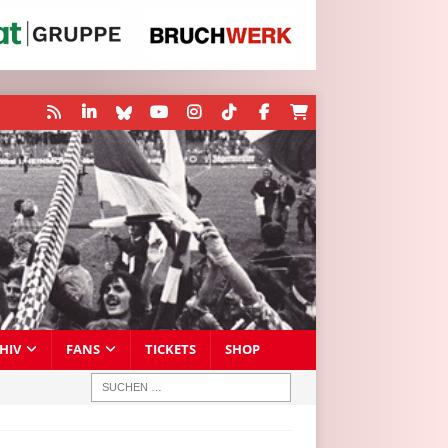
HIV
FANS
TICKETS
SHOP