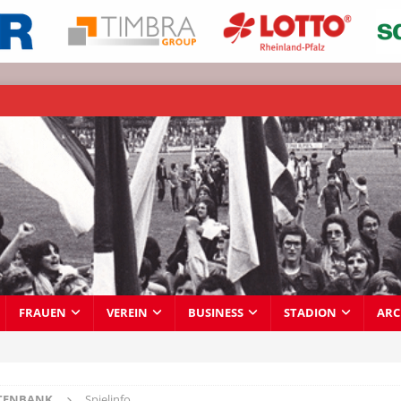
FRAUEN
VEREIN
BUSINESS
STADION
ARC
TENBANK
Spielinfo