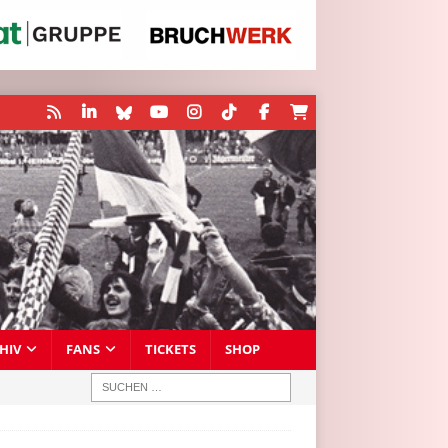
HIV
FANS
TICKETS
SHOP