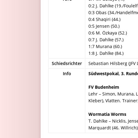
0:2 J. Dahlke (19./Foulel
0:3 Obas (34./Handelfme
0:4 Shaqiri (44.)
0:5 Jensen (50.)
0:6 M. Özkaya (52.)
0:7 J. Dahlke (57.)
1:7 Murana (60.)
1:8 J. Dahlke (84.)
Schiedsrichter
Sebastian Hilsberg (JFV 
Info
Südwestpokal, 3. Rund
FV Budenheim
Lehr – Simon, Murana, Le
Kleber), Vlatten. Trainer
Wormatia Worms
T. Dahlke – Nicklis, Jen
Marquardt (46. Willrich),