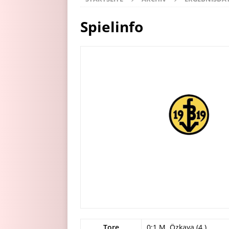
Spielinfo
Tore
0:1 M. Özkaya (4.)