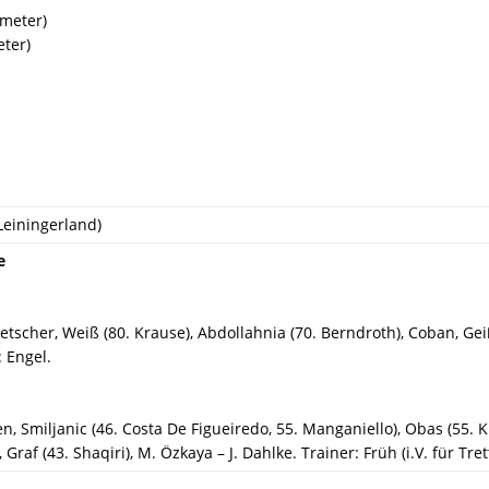
fmeter)
ter)
Leiningerland)
e
tscher, Weiß (80. Krause), Abdollahnia (70. Berndroth), Coban, Geiß,
: Engel.
sen, Smiljanic (46. Costa De Figueiredo, 55. Manganiello), Obas (55.
 Graf (43. Shaqiri), M. Özkaya – J. Dahlke. Trainer: Früh (i.V. für Tret