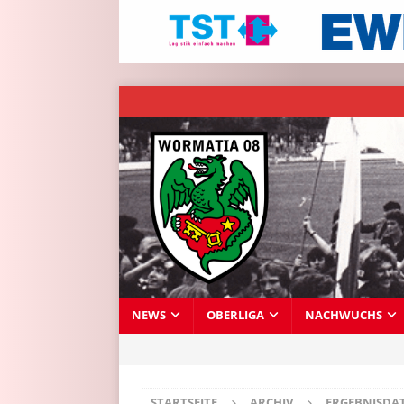
NEWS
OBERLIGA
NACHWUCHS
STARTSEITE
ARCHIV
ERGEBNISDA