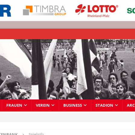
FRAUEN
VEREIN
BUSINESS
STADION
ARC
TENBANK
Spielinfo