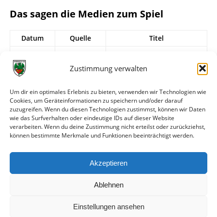
Das sagen die Medien zum Spiel
Datum
Quelle
Titel
04.05.2025
FuPa.net
Wormatia gewinnt
Offensivspektakel gegen
Zustimmung verwalten
Auersmacher
04.05.2025
Nibelungen
Fußball kann manchmal
Um dir ein optimales Erlebnis zu bieten, verwenden wir Technologien wie
Cookies, um Geräteinformationen zu speichern und/oder darauf
Kurier
grausam sein
zuzugreifen. Wenn du diesen Technologien zustimmst, können wir Daten
03.05.2025
wormatia.de
Glücklicher Sieg in der
wie das Surfverhalten oder eindeutige IDs auf dieser Website
verarbeiten. Wenn du deine Zustimmung nicht erteilst oder zurückziehst,
Nachspielzeit
können bestimmte Merkmale und Funktionen beeinträchtigt werden.
02.05.2025
FuPa.net
Comeback der Wormatia
»Kreativköpfe« naht
Akzeptieren
02.05.2025
wormatia.de
Vorbericht
Ablehnen
Einstellungen ansehen