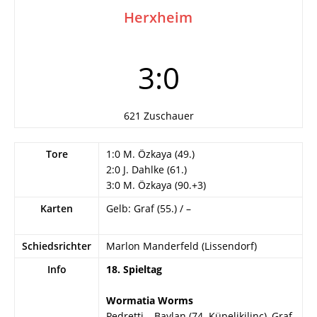
Herxheim
3:0
621 Zuschauer
Tore
1:0 M. Özkaya (49.)
2:0 J. Dahlke (61.)
3:0 M. Özkaya (90.+3)
Karten
Gelb: Graf (55.) / –
Schiedsrichter
Marlon Manderfeld (Lissendorf)
Info
18. Spieltag
Wormatia Worms
Pedretti – Baylan (74. Küpelikilinc), Graf,