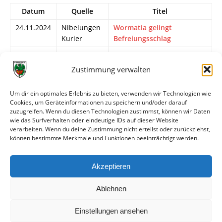
Datum
Quelle
Titel
24.11.2024
Nibelungen
Wormatia gelingt
Kurier
Befreiungsschlag
24.11.2024
FuPa.net
Wormatia nach sechs
sieglosen Spielen wieder
Zustimmung verwalten
erfolgreich
24.11.2024
Die
Viktoria Herxheim verliert
Um dir ein optimales Erlebnis zu bieten, verwenden wir Technologien wie
Cookies, um Geräteinformationen zu speichern und/oder darauf
Rheinpfalz
in Worms
zuzugreifen. Wenn du diesen Technologien zustimmst, können wir Daten
23.11.2024
wormatia.de
Drei Punkte zum
wie das Surfverhalten oder eindeutige IDs auf dieser Website
verarbeiten. Wenn du deine Zustimmung nicht erteilst oder zurückziehst,
Rückrundenbeginn
können bestimmte Merkmale und Funktionen beeinträchtigt werden.
22.11.2024
FuPa.net
Wormatia Worms braucht
Erfolgserlebnisse
Akzeptieren
22.11.2024
wormatia.de
Vorbericht
Ablehnen
Einstellungen ansehen