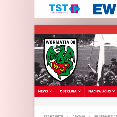
NEWS
OBERLIGA
NACHWUCHS
STARTSEITE
ARCHIV
ERGEBNISDA