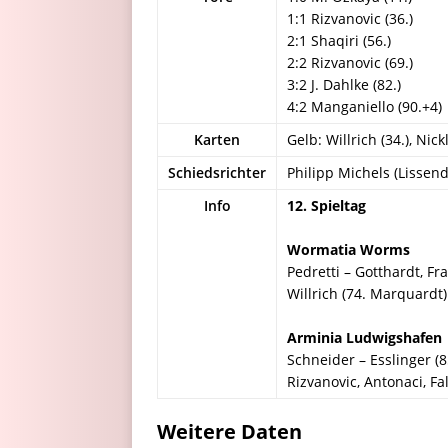
1:1 Rizvanovic (36.)
2:1 Shaqiri (56.)
2:2 Rizvanovic (69.)
3:2 J. Dahlke (82.)
4:2 Manganiello (90.+4)
Karten
Gelb: Willrich (34.), Nickl
Schiedsrichter
Philipp Michels (Lissend
Info
12. Spieltag
Wormatia Worms
Pedretti – Gotthardt, Fr
Willrich (74. Marquardt)
Arminia Ludwigshafen
Schneider – Esslinger (8
Rizvanovic, Antonaci, Fa
Weitere Daten