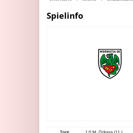
Spielinfo
Tore
1:0 M. Özkaya (11.)