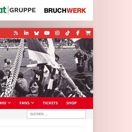
HIV
FANS
TICKETS
SHOP