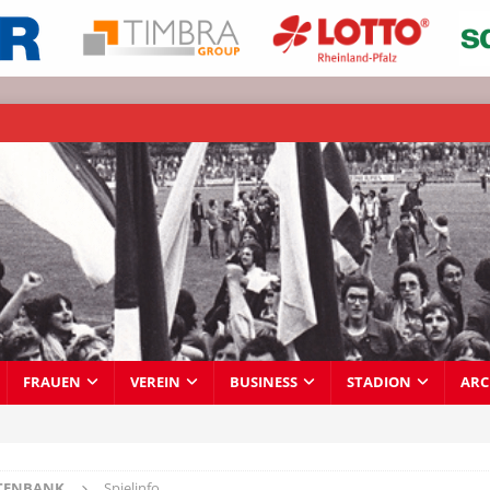
FRAUEN
VEREIN
BUSINESS
STADION
ARC
TENBANK
Spielinfo