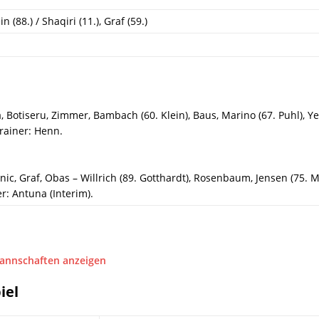
 (88.) / Shaqiri (11.), Graf (59.)
, Botiseru, Zimmer, Bambach (60. Klein), Baus, Marino (67. Puhl), Y
Trainer: Henn.
anic, Graf, Obas – Willrich (89. Gotthardt), Rosenbaum, Jensen (75. 
er: Antuna (Interim).
Mannschaften anzeigen
iel