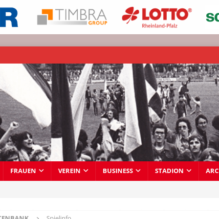
FRAUEN
VEREIN
BUSINESS
STADION
ARC
TENBANK
Spielinfo