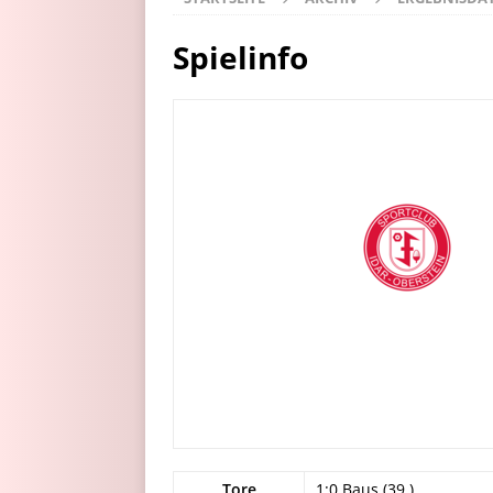
Spielinfo
Tore
1:0 Baus (39.)