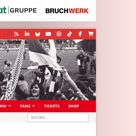
HIV
FANS
TICKETS
SHOP