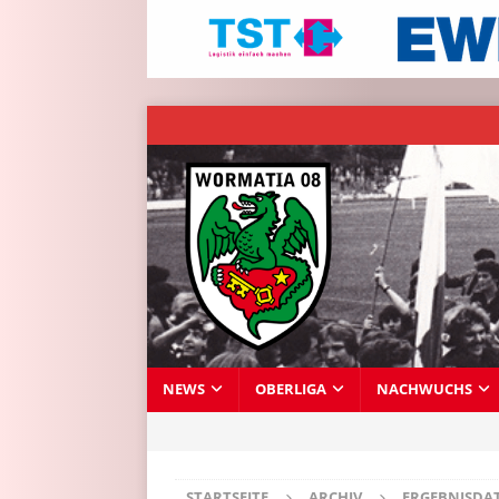
NEWS
OBERLIGA
NACHWUCHS
STARTSEITE
ARCHIV
ERGEBNISDA